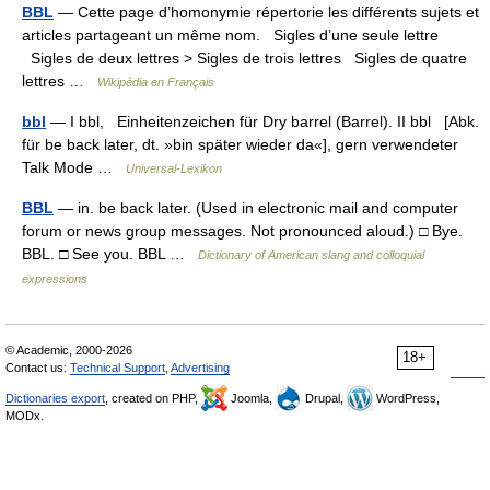
BBL
— Cette page d’homonymie répertorie les différents sujets et
articles partageant un même nom. Sigles d’une seule lettre
Sigles de deux lettres > Sigles de trois lettres Sigles de quatre
lettres …
Wikipédia en Français
bbl
— I bbl, Einheitenzeichen für Dry barrel (Barrel). II bbl [Abk.
für be back later, dt. »bin später wieder da«], gern verwendeter
Talk Mode …
Universal-Lexikon
BBL
— in. be back later. (Used in electronic mail and computer
forum or news group messages. Not pronounced aloud.) □ Bye.
BBL. □ See you. BBL …
Dictionary of American slang and colloquial
expressions
© Academic, 2000-2026
18+
Contact us:
Technical Support
,
Advertising
Dictionaries export
, created on PHP,
Joomla,
Drupal,
WordPress,
MODx.