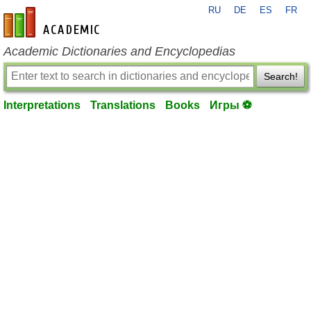
RU
DE
ES
FR
en-academic.com
Academic Dictionaries and Encyclopedias
Search!
Interpretations
Translations
Books
Игры ⚽