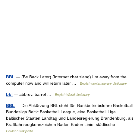
BBL
— (Be Back Later) (Internet chat slang) I m away from the
computer now and will return later …
English contemporary dictionary
bbl
— abbrev. barrel …
English World dictionary
BBL
— Die Abkürzung BBL steht für: Bankbetriebslehre Basketball
Bundesliga Baltic Basketball League, eine Basketball Liga
baltischer Staaten Landtag und Landesregierung Brandenburg, als
Kraftfahrzeugkennzeichen Baden Baden Linie, städtische… …
Deutsch Wikipedia