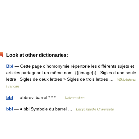
Look at other dictionaries:
Bbl
— Cette page d’homonymie répertorie les différents sujets et
articles partageant un même nom. {{{image}}} Sigles d une seule
lettre Sigles de deux lettres > Sigles de trois lettres …
Wikipédia en
Français
bbl
— abbrev. barrel * * * …
Universalium
bbl
— ● bbl Symbole du barrel …
Encyclopédie Universelle