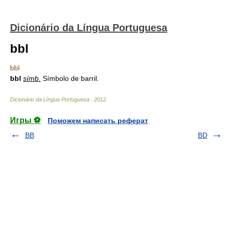
Dicionário da Língua Portuguesa
bbl
bbl
bbl
símb.
Símbolo de barril.
Dicionário da Língua Portuguesa
.
2012
.
Игры ⚽
Поможем написать реферат
BB
BD